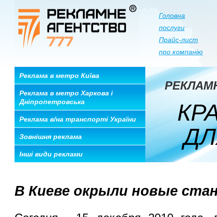
Головна
послуги
Прайс-лист
про компанію
Реклама в метро Київа
РЕКЛАМ
Реклама в метро Харкова і
Дніпропетровська
КРА
Реклама в/на транспорті України
ДЛЯ
Зовнішня реклама
Інші види реклами
В Киеве окрыли новые ста