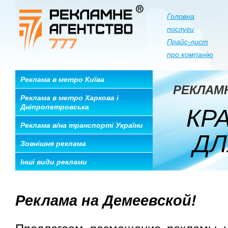
Головна
послуги
Прайс-лист
про компанію
Реклама в метро Київа
РЕКЛАМ
Реклама в метро Харкова і
Дніпропетровська
КРА
Реклама в/на транспорті України
ДЛЯ
Зовнішня реклама
Інші види реклами
Реклама на Демеевской!