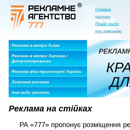
Головна
послуги
Прайс-лист
про компанію
Реклама в метро Київа
РЕКЛАМ
Реклама в метро Харкова і
Дніпропетровська
КРА
Реклама в/на транспорті України
ДЛЯ
Зовнішня реклама
Інші види реклами
Реклама на стійках
РА «777» пропонує розміщення рекл