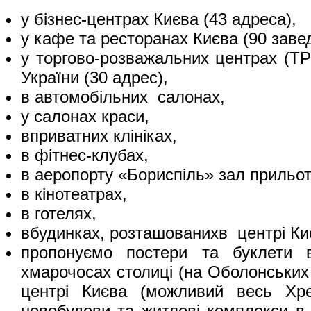
у бізнес-центрах Києва (43 адреса),
у кафе та ресторанах Києва (90 заве
у торгово-розважальних центрах (Т
України (30 адрес),
в автомобільних салонах,
у салонах краси,
вприватних клініках,
в фітнес-клубах,
в аеропорту «Бориспіль» зал прильот
в кінотеатрах,
в готелях,
вбудинках, розташованихв центрі Ки
пропонуємо постери та буклети 
хмарочосах столиці (на Оболонських 
центрі Києва (можливий весь Хре
новобудови та житлові комплекси в